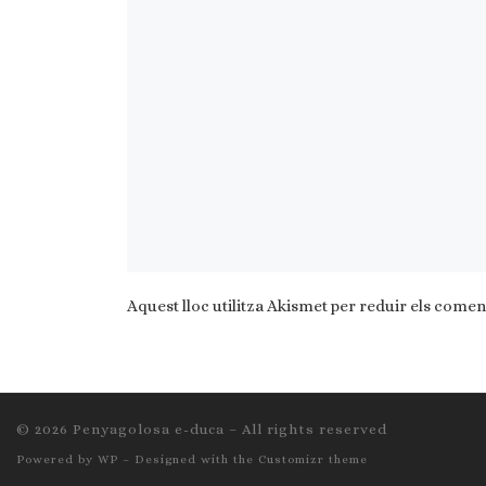
Aquest lloc utilitza Akismet per reduir els comen
© 2026
Penyagolosa e-duca
– All rights reserved
Powered by
WP
– Designed with the
Customizr theme