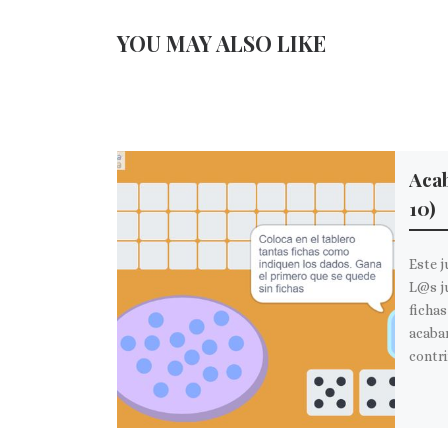
YOU MAY ALSO LIKE
Acab
10)
Este j
L@s j
fichas
acabar
contri