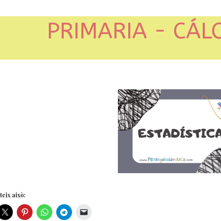
PRIMARIA - CÁL
eix això: