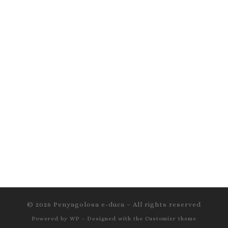
© 2026
Penyagolosa e-duca
– All rights reserved
Powered by
WP
– Designed with the
Customizr theme