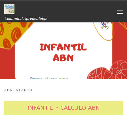
Skip to content
Me
Comunitat Aprenentatge
ABN INFANTIL
INFANTIL - CÁLCULO ABN