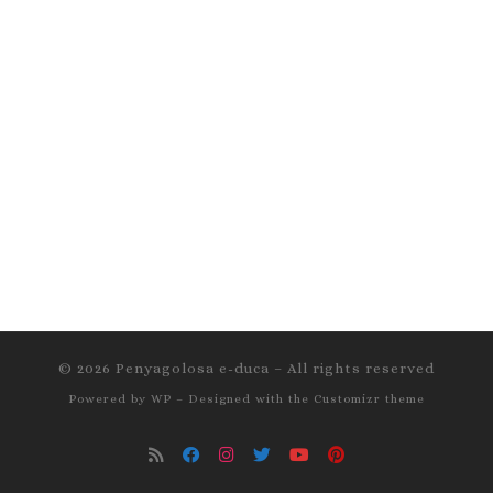
© 2026
Penyagolosa e-duca
– All rights reserved
Powered by
WP
– Designed with the
Customizr theme