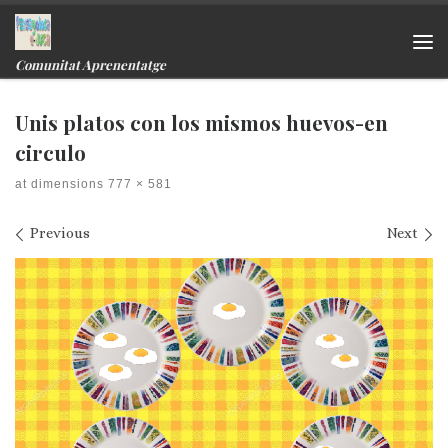
Skip to content
Me
Comunitat Aprenentatge
Unis platos con los mismos huevos-en
circulo
at dimensions
777 × 581
Images navigation
Previous
Next