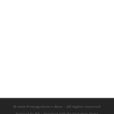
© 2026
Penyagolosa e-duca
– All rights reserved
Powered by
WP
– Designed with the
Customizr theme