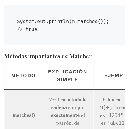
System.out.println(m.matches()); 
// true
Métodos importantes de Matcher
EXPLICACIÓN
MÉTODO
EJEMPL
SIMPLE
Verifica si
toda la
Si buscas
[
cadena
cumple
9]+
y la cad
matches()
exactamente
el
es
"1234"
,
s
patrón, de
es
"abc123