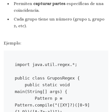
Permiten
capturar partes
específicas de una
coincidencia.
Cada grupo tiene un número (grupo 1, grupo
2, etc).
Ejemplo:
import java.util.regex.*;
public class GruposRegex {
    public static void 
main(String[] args) {
        Pattern p = 
Pattern.compile("([XY]?)([0-9]
{1,9})([A-Za-z])");