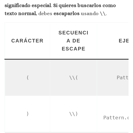
significado especial
.
Si quieres buscarlos como
texto normal
, debes
escaparlos
usando
\\
.
SECUENCI
CARÁCTER
A DE
EJE
ESCAPE
P
(
\\(
Patte
(
P
)
\\)
Pattern.co