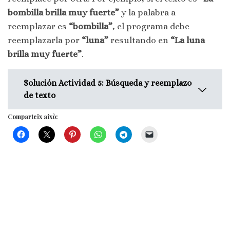
System.out.println(“Fecha no
String texto = “El perro corre
bombilla brilla muy fuerte”
y la palabra a
válida”);
rápido”;
reemplazar es
“bombilla”
, el programa debe
}
Pattern p =
reemplazarla por
“luna”
resultando en
“La luna
}
Pattern.compile(“\\w+”);
brilla muy fuerte”
.
}
Matcher m = p.matcher(texto);
int count = 0;
Solución Actividad 5: Búsqueda y reemplazo
de texto
while (m.find()) {
count++;
Comparteix això:
}
import java.util.regex.*;
System.out.println(“Número
public class ReemplazarPalabra {
de palabras: ” + count);
public static void main(String[]
}
args) {
}
String texto = “La bombilla
brilla muy fuerte”;
Pattern p =
Pattern.compile(“\\bbombilla\\b”);