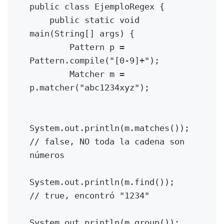
public class EjemploRegex {

    public static void 
main(String[] args) {

        Pattern p = 
Pattern.compile("[0-9]+");

        Matcher m = 
p.matcher("abc1234xyz");

System.out.println(m.matches());    
// false, NO toda la cadena son 
números

System.out.println(m.find());       
// true, encontró "1234"

System.out.println(m.group());      