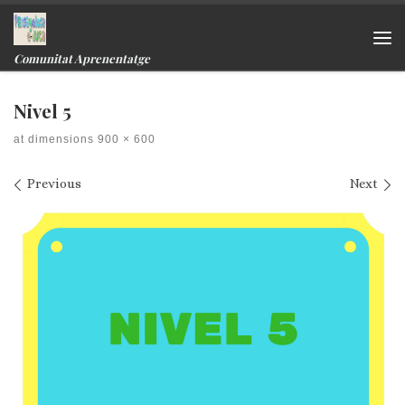
Skip to content
Me
Comunitat Aprenentatge
Nivel 5
at dimensions
900 × 600
Images navigation
Previous
Next