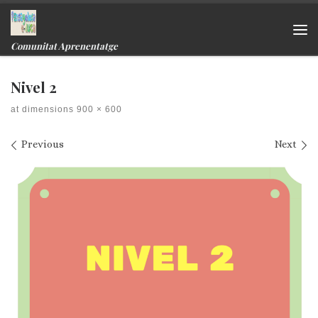
Skip to content
Me
Comunitat Aprenentatge
Nivel 2
at dimensions
900 × 600
Images navigation
Previous
Next