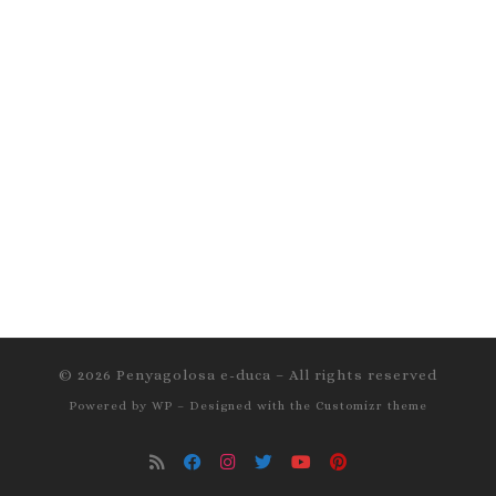
© 2026
Penyagolosa e-duca
– All rights reserved
Powered by
WP
– Designed with the
Customizr theme