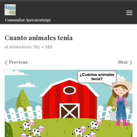
Skip to content
Me
Comunitat Aprenentatge
Cuanto animales tenia
at dimensions
781 × 585
Images navigation
Previous
Next