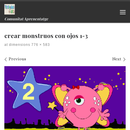
Skip to content
Me
Comunitat Aprenentatge
crear monstruos con ojos 1-3
at dimensions
776 × 583
Images navigation
Previous
Next