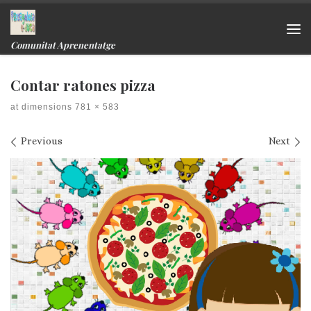
Skip to content
Me
Comunitat Aprenentatge
Contar ratones pizza
at dimensions
781 × 583
Images navigation
Previous
Next