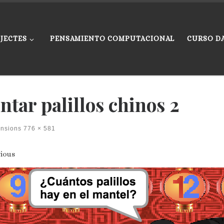
JECTES
PENSAMIENTO COMPUTACIONAL
CURSO D
ntar palillos chinos 2
ensions
776 × 581
ges navigation
ious