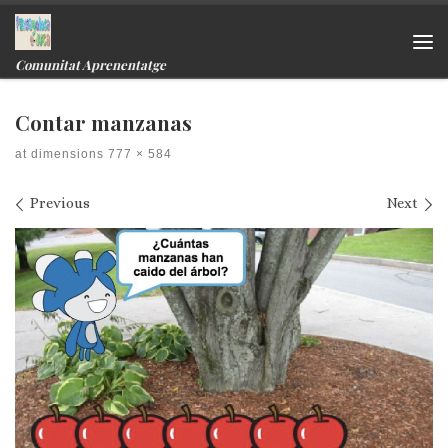
Skip to content
Me
Comunitat Aprenentatge
Contar manzanas
at dimensions
777 × 584
Images navigation
Previous
Next