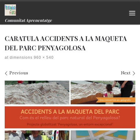
Skip to content
Me
Comunitat Aprenentatge
CARATULA ACCIDENTS A LA MAQUETA
DEL PARC PENYAGOLOSA
at dimensions
960 × 540
Images navigation
Previous
Next