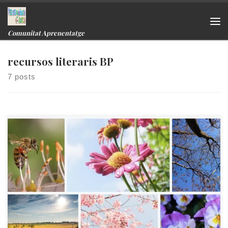
Skip to content
Me
Comunitat Aprenentatge
recursos literaris BP
7 posts
Coneixes alguna dita primaveral?