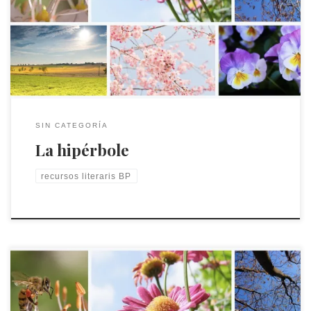
Descobreix que és una hipérbole i com l'usen els poetes.
SIN CATEGORÍA
La hipérbole
recursos literaris BP