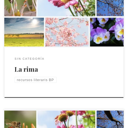
Un recurs literari que utilitzen els poetes per a crear poesies
és la rima. La rima consta de la repetició d’un so al final dels
versos d’un poema. Exemples de RIMES Activitats amb RIMES
Troba paraules que rimin i arrossega-les cap a la dreta.
Poesies amb RIMES Fes de poeta […]
SIN CATEGORÍA
La rima
recursos literaris BP