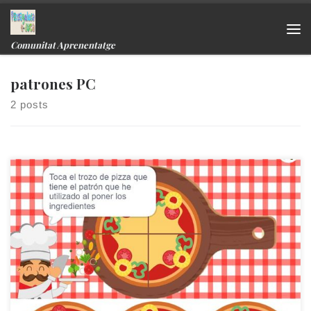
Skip to content
Me
Comunitat Aprenentatge
patrones PC
2 posts
Juego online de buscar patrones. ¿Qué patrón ha utilizado el
cocinero cuando ha puesto los ingredientes en la pizza?