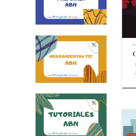
Cont
C
C