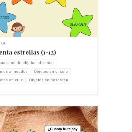
ones: Elige la alineación que quieras y cuenta las
as aparecen
TAR
nta estrellas (1-12)
posición de objetos al contar
etos alineados
Objetos en círculo
etos en cruz
Objetos en desorden