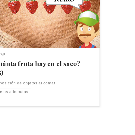
ego trabaja la disposición de objetos alineados. El
/a debe contar frutas dispuestas de manera
a y alineada.
TAR
ánta fruta hay en el saco?
5)
posición de objetos al contar
etos alineados