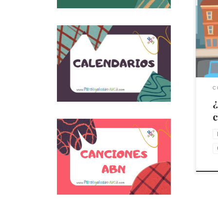
Este
juga
disp
C
¿
c