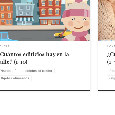
 juego trabaja ladisposición de objetos alineados. El
Este ju
dor/a ha de contar las casas que aparecen en la calle,
jugador
uestas de manera ordenada y alineada.
ordenad
ONTAR
CON
Cuántos edificios hay en la
¿Cu
alle? (1-10)
(1-
Disposición de objetos al contar
Dis
Objetos alineados
Obj