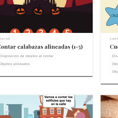
ar calabazas alineadas (1-5)
alineaci
estrell
ONTAR
CON
ontar calabazas alineadas (1-5)
Cue
Disposición de objetos al contar
Dis
Objetos alineados
Obj
Obj