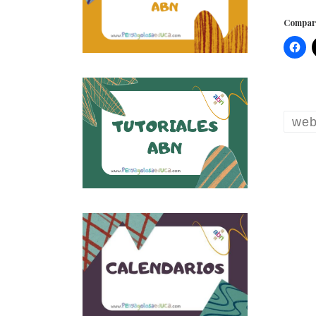
Compart
web