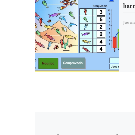
bar
Joc am