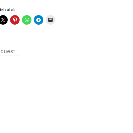
eix això:
quest