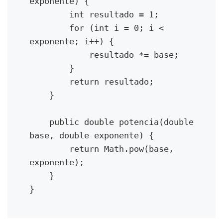
exponente) {

}
        int resultado = 1;

        for (int i = 0; i < 
public int getEdad() {
exponente; i++) {

return edad;
            resultado *= base;

}
        }

}
        return resultado;

/**
    }

* Clase que representa un
estudiante, que es un tipo especial
    public double potencia(double 
de persona.
base, double exponente) {

*
        return Math.pow(base, 
* @author Juan Pérez
exponente);

* @version 1.0
    }

* @see Persona
}
*/
public class Estudiante extends
Persona {