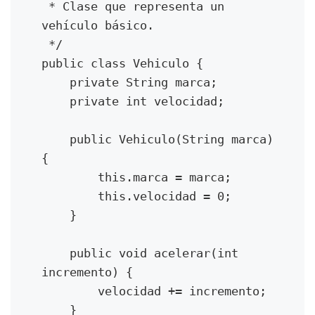
 * Clase que representa un 
obsoleto. Usa {@link
vehículo básico.

#potencia(double, double)} en su
lugar.
 */

*/
public class Vehiculo {

@Deprecated
    private String marca;

public int potenciaAntiguo(int
    private int velocidad;

base, int exponente) {
int resultado = 1;
    public Vehiculo(String marca) 
for (int i = 0; i < exponente; i++)
{

{
        this.marca = marca;

resultado *= base;
}
        this.velocidad = 0;

return resultado;
    }

}
    public void acelerar(int 
/**
incremento) {

* Calcula la potencia de un
        velocidad += incremento;

número.
    }

*