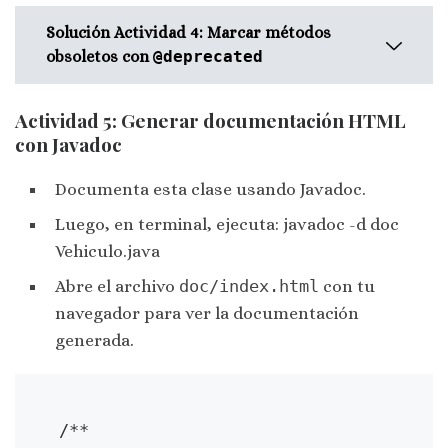
private String curso;
Solución Actividad 4: Marcar métodos
public Estudiante(String nombre,
obsoletos con
@deprecated
int edad, String curso) {
super(nombre, edad);
Actividad 5: Generar documentación HTML
this.curso = curso;
/**
con Javadoc
}
* Clase que proporciona
operaciones matemáticas
Documenta esta clase usando Javadoc.
public String getCurso() {
avanzadas.
return curso;
*
Luego, en terminal, ejecuta: javadoc -d doc
}
* @author Juan Pérez
Vehiculo.java
}
* @version 1.0
Abre el archivo
doc/index.html
con tu
*/
navegador para ver la documentación
public class Calculadora {
generada.
/**
* Método antiguo para calcular
potencias.
/**

* @deprecated Este método está