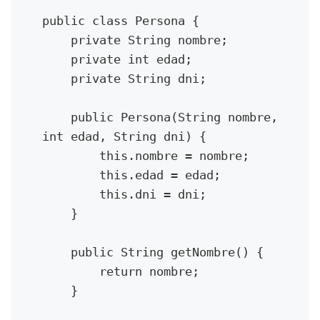
public class Calculadora {
public class Persona {

/**
    private String nombre;

* Suma dos números enteros.
    private int edad;

*
    private String dni;

* @param a El primer número
* @param b El segundo número
    public Persona(String nombre, 
* @return La suma de a y b
int edad, String dni) {

*/
        this.nombre = nombre;

public int sumar(int a, int b) {
return a + b;
        this.edad = edad;

}
        this.dni = dni;

    }

/**
* Resta dos números enteros.
    public String getNombre() {

*
        return nombre;

* @param a El primer número
    }

* @param b El segundo número
* @return La diferencia entre a