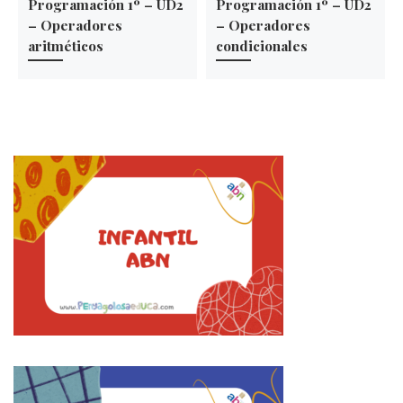
*
Programación 1º – UD2
Programación 1º – UD2
* @param incremento La
– Operadores
– Operadores
cantidad en la que se incrementará
aritméticos
condicionales
la velocidad
*/
public void acelerar(int
incremento) {
velocidad += incremento;
}
/**
* Obtiene la velocidad actual del
vehículo.
*
* @return La velocidad del
vehículo
*/
public int getVelocidad() {
return velocidad;