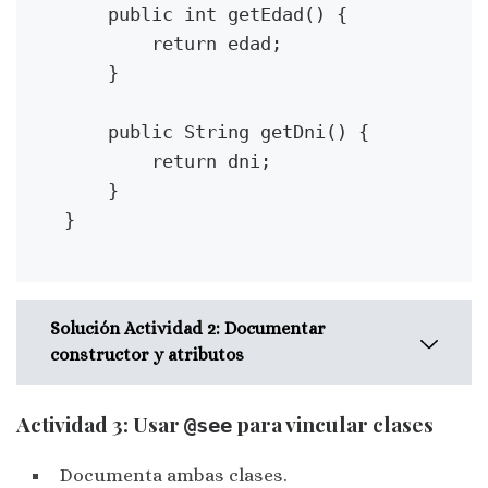
y b
    public int getEdad() {

*/
        return edad;

public int restar(int a, int b) {
    }

return a – b;
}
    public String getDni() {

        return dni;

/**
    }

* Multiplica dos números
}
enteros.
*
* @param a El primer número
* @param b El segundo número
* @return El producto de a y b
Solución Actividad 2: Documentar
*/
constructor y atributos
public int multiplicar(int a, int b)
{
Actividad 3: Usar
para vincular clases
@see
return a * b;
/**
}
* Clase que representa una
Documenta ambas clases.
persona con nombre, edad y DNI.