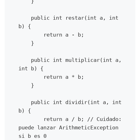
    }

    public int restar(int a, int 
b) {

        return a - b;

    }

    public int multiplicar(int a, 
int b) {

        return a * b;

    }

    public int dividir(int a, int 
b) {

        return a / b; // Cuidado: 
puede lanzar ArithmeticException 
si b es 0
