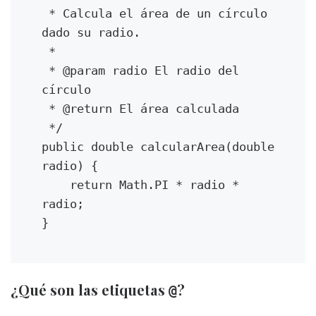
 * Calcula el área de un círculo 
dado su radio.
 *
 * @param radio El radio del 
círculo
 * @return El área calculada
 */
public double calcularArea(double 
radio) {
    return Math.PI * radio * 
radio;
}
¿Qué son las etiquetas
?
@