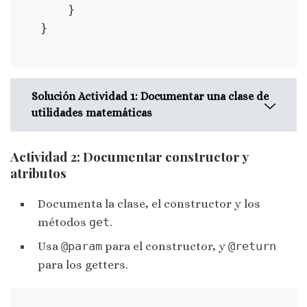
    }

}
Solución Actividad 1: Documentar una clase de
utilidades matemáticas
Actividad 2: Documentar constructor y
/**
atributos
* Clase que proporciona
operaciones matemáticas básicas.
Documenta la clase, el constructor y los
* Contiene métodos para sumar,
métodos
get
.
restar, multiplicar y dividir.
*
Usa
@param
para el constructor, y
@return
* @author Juan Pérez
para los getters.
* @version 1.0
*/