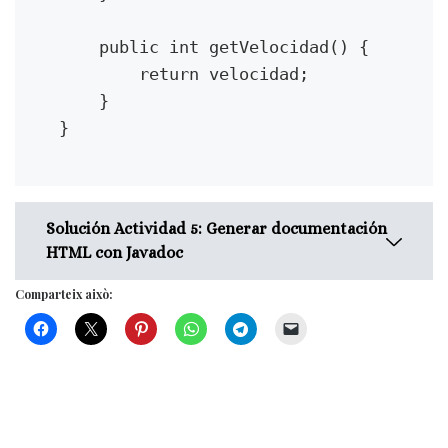
* @param base La base
* @param exponente El
    public int getVelocidad() {

exponente
        return velocidad;

* @return El resultado de base
    }

elevado a exponente
}
*/
public double potencia(double
base, double exponente) {
return Math.pow(base,
Solución Actividad 5: Generar documentación
exponente);
HTML con Javadoc
}
}
Comparteix això:
/**
* Clase que representa un vehículo
básico.
*
* @author Juan Pérez
* @version 1.0