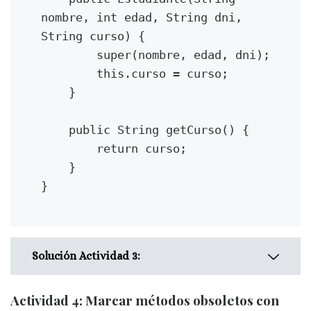
}
persona
nombre, int edad, String dni, 
*/
public Persona(String nombre,
String curso) {

int edad, String dni) {
        super(nombre, edad, dni);

this.nombre = nombre;
        this.curso = curso;

this.edad = edad;
    }

this.dni = dni;
}
    public String getCurso() {

        return curso;

/**
    }

* Obtiene el nombre de la
persona.
}
*
* @return El nombre de la
persona
*/
Solución Actividad 3:
public String getNombre() {
return nombre;
Actividad 4: Marcar métodos obsoletos con
}
/**