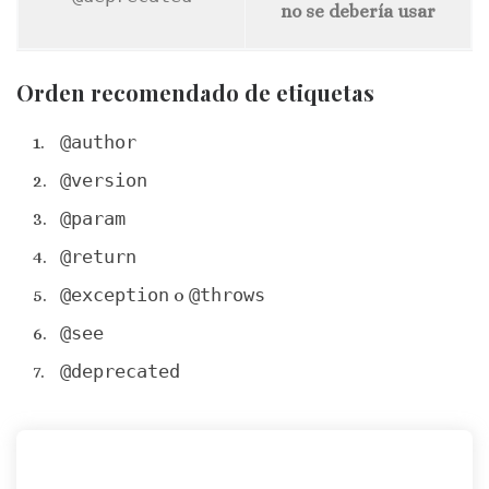
no se debería usar
Orden recomendado de etiquetas
@author
@version
@param
@return
@exception
o
@throws
@see
@deprecated