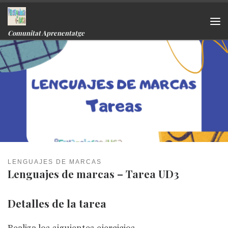
Skip to content
Me
Comunitat Aprenentatge
LENGUAJES DE MARCAS
Lenguajes de marcas – Tarea UD3
Detalles de la tarea
Realiza los siguientes ejercicios.