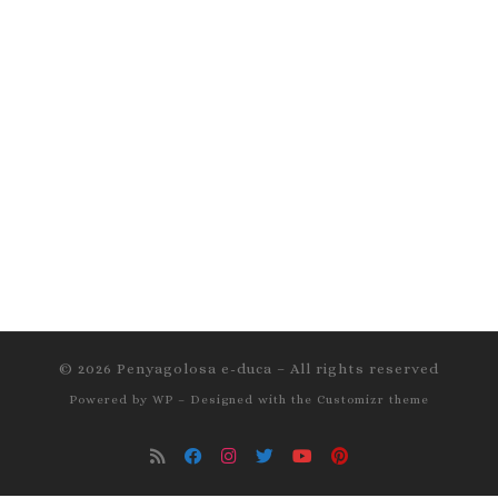
© 2026
Penyagolosa e-duca
– All rights reserved
Powered by
WP
– Designed with the
Customizr theme