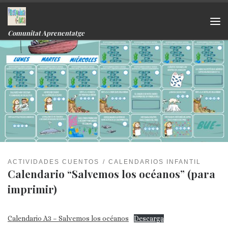
Skip to content
Me
Comunitat Aprenentatge
ACTIVIDADES CUENTOS
CALENDARIOS INFANTIL
Calendario “Salvemos los océanos” (para
imprimir)
Calendario A3 – Salvemos los océanos
Descarga