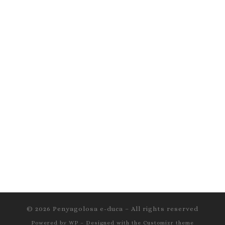
© 2026
Penyagolosa e-duca
– All rights reserved
Powered by
WP
– Designed with the
Customizr theme