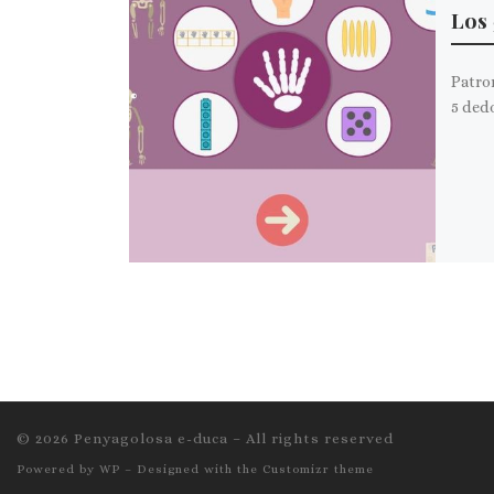
Los 
Patron
5 dedo
© 2026
Penyagolosa e-duca
– All rights reserved
Powered by
WP
– Designed with the
Customizr theme