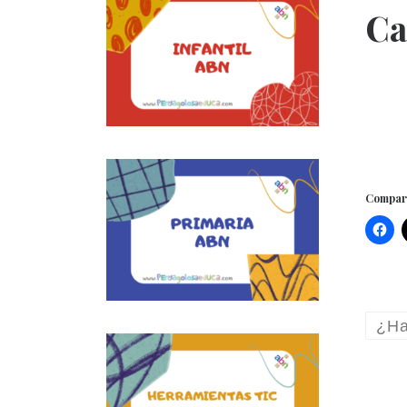
Ca
Compart
¿Ha