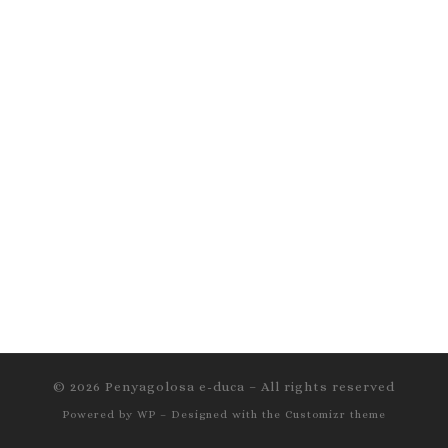
© 2026
Penyagolosa e-duca
– All rights reserved
Powered by
WP
– Designed with the
Customizr theme