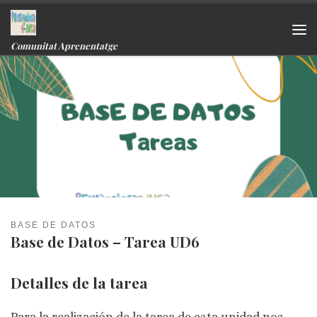
Skip to content
Me
Comunitat Aprenentatge
BASE DE DATOS
Base de Datos – Tarea UD6
Detalles de la tarea
Para la realización de la tarea de esta unidad nos