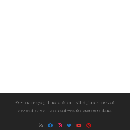
© 2026
Penyagolosa e-duca
– All rights reserved
Powered by
WP
– Designed with the
Customizr theme