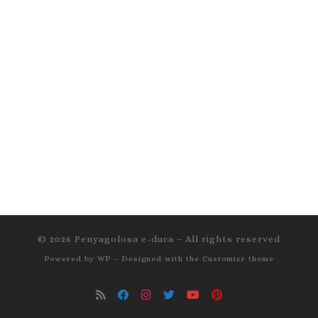
© 2026
Penyagolosa e-duca
– All rights reserved
Powered by
WP
– Designed with the
Customizr theme