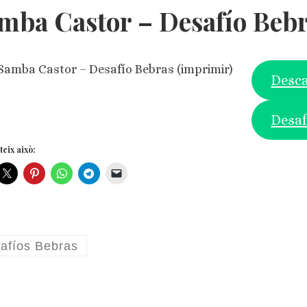
mba Castor – Desafío Bebr
Desca
Desaf
eix això:
afíos Bebras