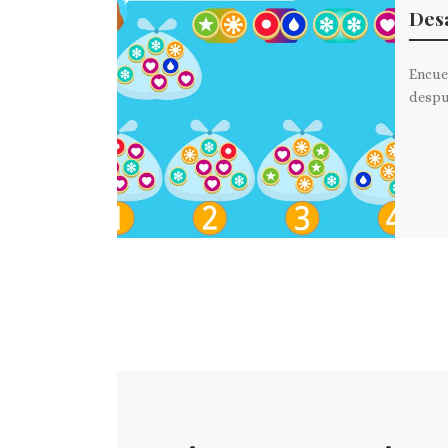
Des
Encue
despué