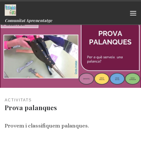
Skip to content
Me
Comunitat Aprenentatge
ACTIVITATS
Prova palanques
Provem i classifiquem palanques.