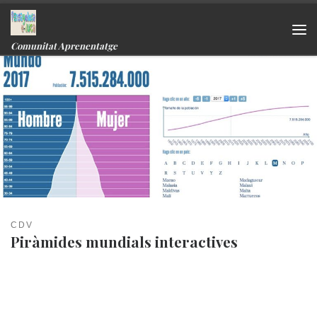
Skip to content
Me
Comunitat Aprenentatge
CDV
Piràmides mundials interactives