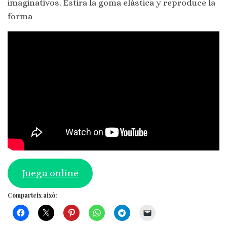
imaginativos. Estira la goma elástica y reproduce la
forma
Juega online
Comparteix això: