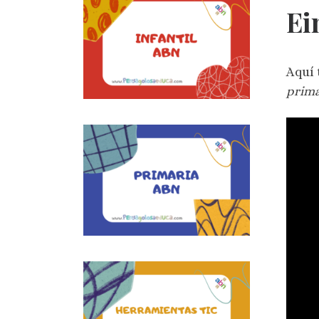
Ei
Aquí 
prima