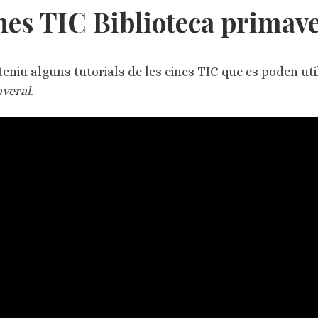
nes TIC Biblioteca primav
teniu alguns tutorials de les eines TIC que es poden uti
veral
.