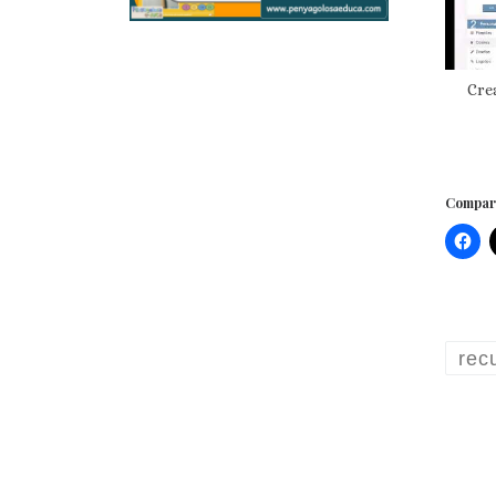
Cre
Compart
rec