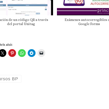
ación de un código QR a través
Exámenes autocorregibles 
del portal Unitag
Google Forms
eix això:
ursos BP