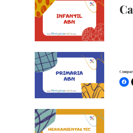
Ca
Compart