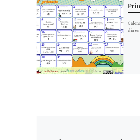
Prim
Calend
día es