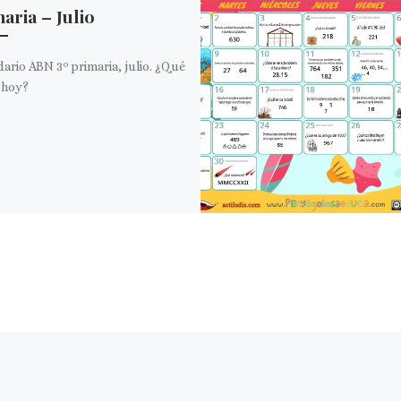
aria – Julio
ario ABN 3º primaria, julio. ¿Qué
 hoy?