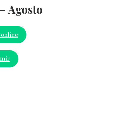
– Agosto
 online
imir