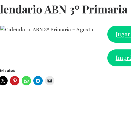
lendario ABN 3º Primaria 
Jugar
Impr
eix això: