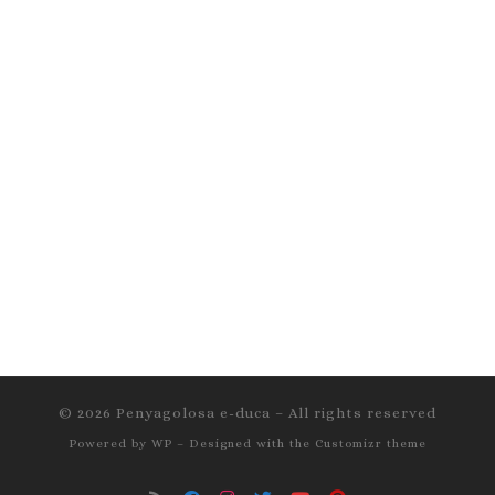
© 2026
Penyagolosa e-duca
– All rights reserved
Powered by
WP
– Designed with the
Customizr theme