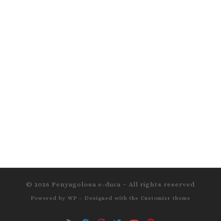
© 2026
Penyagolosa e-duca
– All rights reserved
Powered by
WP
– Designed with the
Customizr theme