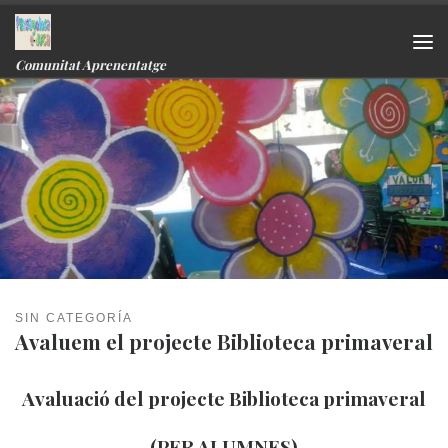
Skip to content
Me
Comunitat Aprenentatge
SIN CATEGORÍA
Avaluem el projecte Biblioteca primaveral
Avaluació del projecte Biblioteca primaveral
(PER ALUMNES)